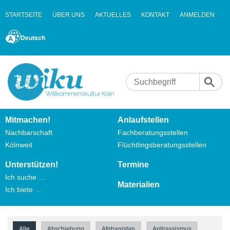
STARTSEITE
ÜBER UNS
AKTUELLES
KONTAKT
ANMELDEN
Deutsch
Mitmachen!
Anlaufstellen
Nachbarschaft
Fachberatungsstellen
Kölnweit
Flüchtlingsberatungsstellen
Unterstützen!
Termine
Ich suche …
Materialien
Ich biete …
Alle
Abschiebung
Afghanistan
Antirassismus