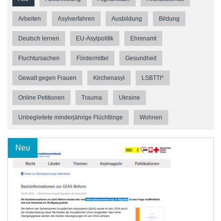
Arbeiten
Asylverfahren
Ausbildung
Bildung
Deutsch lernen
EU-Asylpolitik
Ehrenamt
Fluchtursachen
Fördermittel
Gesundheit
Gewalt gegen Frauen
Kirchenasyl
LSBTTI*
Online Petitionen
Trauma
Ukraine
Unbegleitete minderjährige Flüchtlinge
Wohnen
Neu