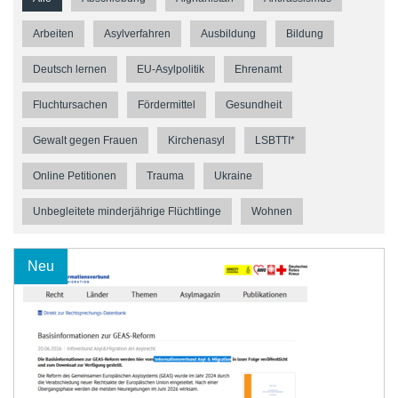
Arbeiten
Asylverfahren
Ausbildung
Bildung
Deutsch lernen
EU-Asylpolitik
Ehrenamt
Fluchtursachen
Fördermittel
Gesundheit
Gewalt gegen Frauen
Kirchenasyl
LSBTTI*
Online Petitionen
Trauma
Ukraine
Unbegleitete minderjährige Flüchtlinge
Wohnen
Neu