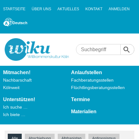
STARTSEITE
ÜBER UNS
AKTUELLES
KONTAKT
ANMELDEN
Deutsch
Mitmachen!
Anlaufstellen
Nachbarschaft
Fachberatungsstellen
Kölnweit
Flüchtlingsberatungsstellen
Unterstützen!
Termine
Ich suche …
Materialien
Ich biete …
Alle
Abschiebung
Afghanistan
Antirassismus