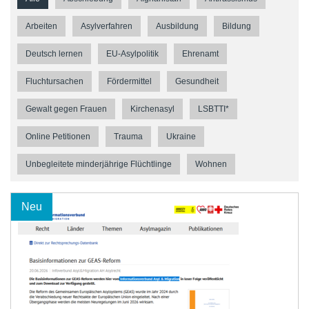
Arbeiten
Asylverfahren
Ausbildung
Bildung
Deutsch lernen
EU-Asylpolitik
Ehrenamt
Fluchtursachen
Fördermittel
Gesundheit
Gewalt gegen Frauen
Kirchenasyl
LSBTTI*
Online Petitionen
Trauma
Ukraine
Unbegleitete minderjährige Flüchtlinge
Wohnen
Neu