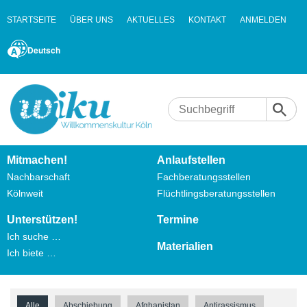
STARTSEITE
ÜBER UNS
AKTUELLES
KONTAKT
ANMELDEN
Deutsch
Mitmachen!
Anlaufstellen
Nachbarschaft
Fachberatungsstellen
Kölnweit
Flüchtlingsberatungsstellen
Unterstützen!
Termine
Ich suche …
Materialien
Ich biete …
Alle
Abschiebung
Afghanistan
Antirassismus