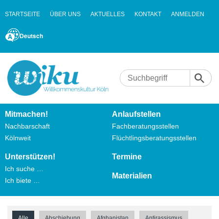
STARTSEITE
ÜBER UNS
AKTUELLES
KONTAKT
ANMELDEN
Deutsch
Mitmachen!
Anlaufstellen
Nachbarschaft
Fachberatungsstellen
Kölnweit
Flüchtlingsberatungsstellen
Unterstützen!
Termine
Ich suche …
Materialien
Ich biete …
Alle
Abschiebung
Afghanistan
Antirassismus