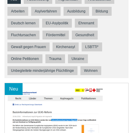
Arbeiten
Asylverfahren
Ausbildung
Bildung
Deutsch lernen
EU-Asylpolitik
Ehrenamt
Fluchtursachen
Fördermittel
Gesundheit
Gewalt gegen Frauen
Kirchenasyl
LSBTTI*
Online Petitionen
Trauma
Ukraine
Unbegleitete minderjährige Flüchtlinge
Wohnen
Neu