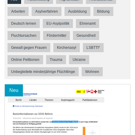
Arbeiten
Asylverfahren
Ausbildung
Bildung
Deutsch lernen
EU-Asylpolitik
Ehrenamt
Fluchtursachen
Fördermittel
Gesundheit
Gewalt gegen Frauen
Kirchenasyl
LSBTTI*
Online Petitionen
Trauma
Ukraine
Unbegleitete minderjährige Flüchtlinge
Wohnen
Neu