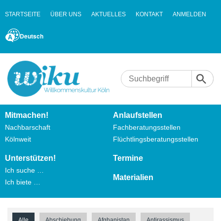
STARTSEITE
ÜBER UNS
AKTUELLES
KONTAKT
ANMELDEN
Deutsch
Mitmachen!
Anlaufstellen
Nachbarschaft
Fachberatungsstellen
Kölnweit
Flüchtlingsberatungsstellen
Unterstützen!
Termine
Ich suche …
Materialien
Ich biete …
Alle
Abschiebung
Afghanistan
Antirassismus