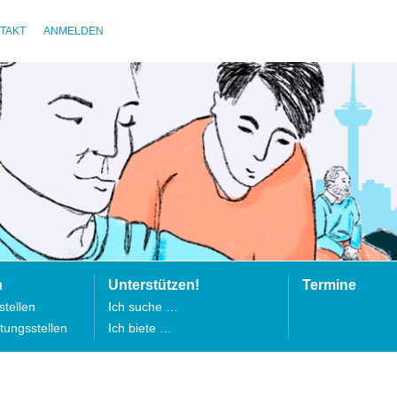
TAKT
ANMELDEN
n
Unterstützen!
Termine
tellen
Ich suche …
tungsstellen
Ich biete …