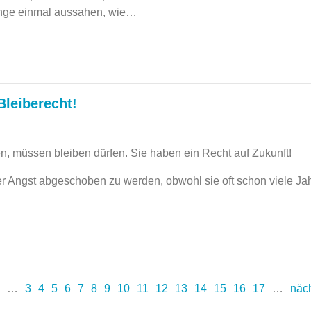
inge einmal aussahen, wie…
leiberecht!
n, müssen bleiben dürfen. Sie haben ein Recht auf Zukunft!
er Angst abgeschoben zu werden, obwohl sie oft schon viele Jah
…
3
4
5
6
7
8
9
10
11
12
13
14
15
16
17
…
näc