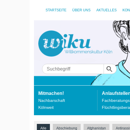
STARTSEITE
ÜBER UNS
AKTUELLES
KON
Mitmachen!
Anlaufstelle
Nachbarschaft
Fachberatungss
Kölnweit
Flüchtlingsbera
Alle
Abschiebung
Afghanistan
Antirass