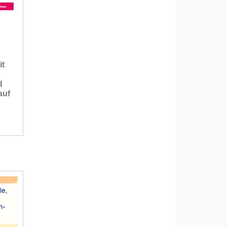
it
d
auf