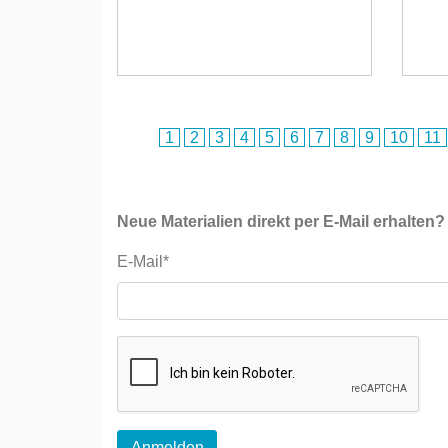
1
2
3
4
5
6
7
8
9
10
11
Neue Materialien direkt per E-Mail erhalten?
E-Mail*