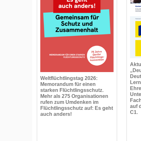
Aktu
„Deu
Deut
Weltflüchtlingstag 2026:
Lern
Memorandum für einen
Ehre
starken Flüchtlingsschutz.
Unte
Mehr als 275 Organisationen
Fach
rufen zum Umdenken im
auf 
Flüchtlingsschutz auf: Es geht
C1.
auch anders!