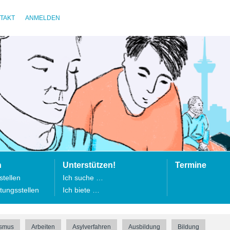
TAKT
ANMELDEN
n
Unterstützen!
Termine
tellen
Ich suche …
tungsstellen
Ich biete …
ismus
Arbeiten
Asylverfahren
Ausbildung
Bildung