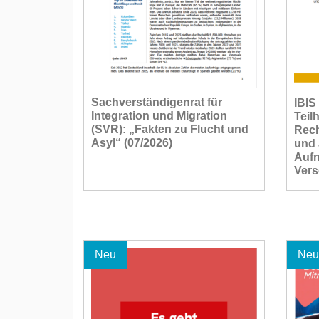
Sachverständigenrat für
IBIS
Integration und Migration
Teil
(SVR): „Fakten zu Flucht und
Rech
Asyl“ (07/2026)
und 
Auf
Vers
Neu
Neu