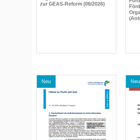
Förd
zur GEAS-Reform (06/2026)
Förd
Orga
(Ant
Neu
Neu