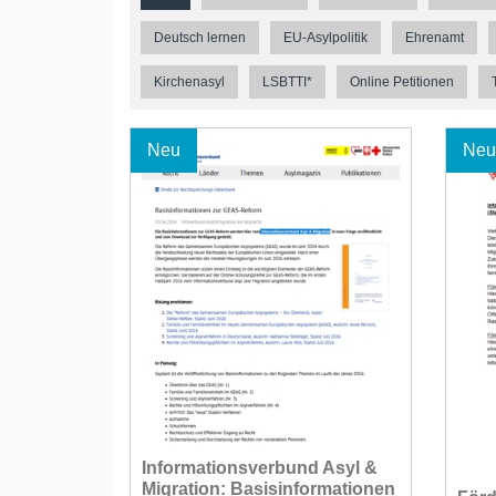
Deutsch lernen
EU-Asylpolitik
Ehrenamt
Kirchenasyl
LSBTTI*
Online Petitionen
Neu
Neu
Informationsverbund Asyl &
Migration: Basisinformationen