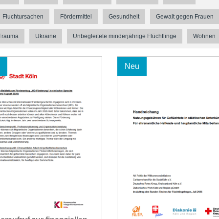
Fluchtursachen
Fördermittel
Gesundheit
Gewalt gegen Frauen
Trauma
Ukraine
Unbegleitete minderjährige Flüchtlinge
Wohnen
Neu